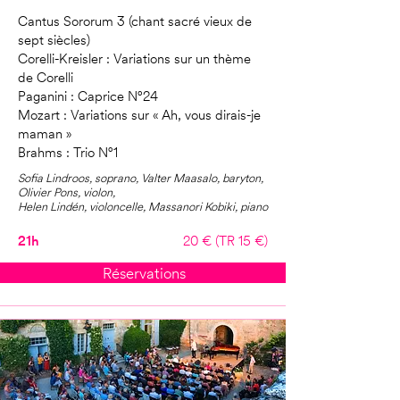
Cantus Sororum 3 (chant sacré vieux de
sept siècles)
Corelli-Kreisler : Variations sur un thème
de Corelli
Paganini : Caprice N°24
Mozart : Variations sur « Ah, vous dirais-je
maman »
Brahms : Trio N°1
Sofia Lindroos, soprano, Valter Maasalo, baryton,
Olivier Pons, violon,
Helen Lindén, violoncelle, Massanori Kobiki, piano
21h
20 € (TR 15 €)
Réservations