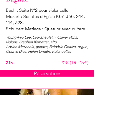
Bach : Suite N°2 pour violoncelle
Mozart : Sonates d’Église K67, 336, 244,
144, 328.
Schubert-Matiega : Quatuor avec guitare
Young-Pyo Lee, Laurane Pétin, Olivier Pons,
violons, Stephan Kemetter, alto
Adrien Marchais, guitare, Frédéric Chaize, orgue,
Octave Diaz, Helen Lindén, violoncelles
21h
20€ (TR : 15€)
Réservations
Sunday, 17 August 2025
Cardaillac, Église