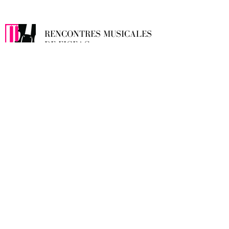
RENCONTRES MUSICALES
DE FIGEAC
Informations générales :
contact@festivaldefigeac.com
Olivier Pons, directeur artistique :
stringpons@free.fr
2, Boulevard Pasteur
46100 Figeac - FRANCE