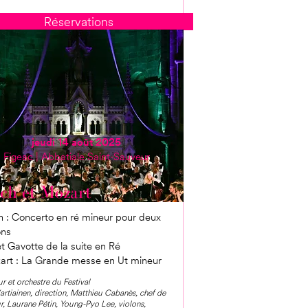
Réservations
jeudi 14 août 2025
Figeac | Abbatiale Saint-Sauveur
ch et Mozart
 : Concerto en ré mineur pour deux
ons
et Gavotte de la suite en Ré
art : La Grande messe en Ut mineur
 et orchestre du Festival
Vartiainen, direction, Matthieu Cabanès, chef de
, Laurane Pétin, Young-Pyo Lee, violons,