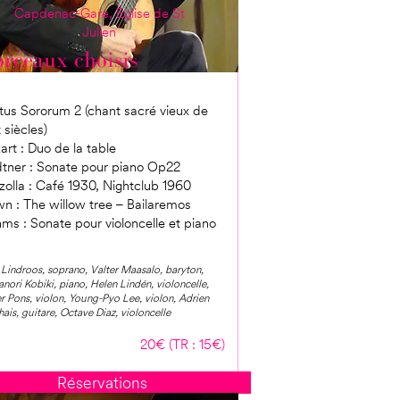
Capdenac-Gare, Église de St
Julien
rceaux choisis
us Sororum 2 (chant sacré vieux de
 siècles)
rt : Duo de la table
tner : Sonate pour piano Op22
zolla : Café 1930, Nightclub 1960
n : The willow tree – Bailaremos
ms : Sonate pour violoncelle et piano
 Lindroos, soprano, Valter Maasalo, baryton,
nori Kobiki, piano, Helen Lindén, violoncelle,
er Pons, violon, Young-Pyo Lee, violon, Adrien
ais, guitare, Octave Diaz, violoncelle
20€ (TR : 15€)
Réservations