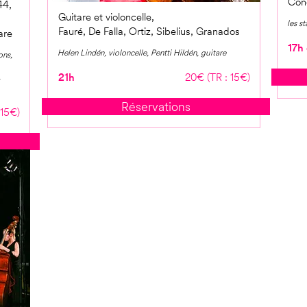
Conc
44,
Guitare et violoncelle,
les st
Fauré, De Falla, Ortiz, Sibelius, Granados
are
17h 
Helen Lindén, violoncelle, Pentti Hildén, guitare
ons,
,
21h
20€ (TR : 15€)
Réservations
 15€)