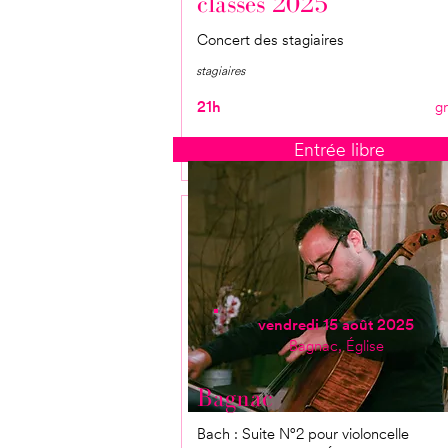
classes 2025
Concert des stagiaires
stagiaires
21h
gr
Entrée libre
vendredi 15 août 2025
Bagnac, Église
Bagnac
Bach : Suite N°2 pour violoncelle