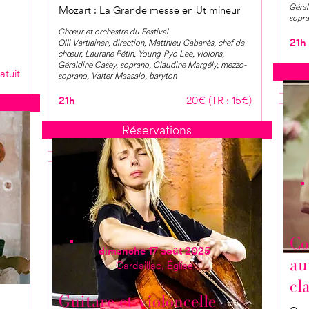
Géral
Mozart : La Grande messe en Ut mineur
sopra
Chœur et orchestre du Festival
21h
Olli Vartiainen, direction, Matthieu Cabanès, chef de
chœur, Laurane Pétin, Young-Pyo Lee, violons,
Géraldine Casey, soprano, Claudine Margély, mezzo-
atuit
soprano, Valter Maasalo, baryton
21h
20€ (TR : 15€)
Réservations
Co
dimanche 17 août 2025
au
Cardaillac, Église
cl
Guitare et violoncelle