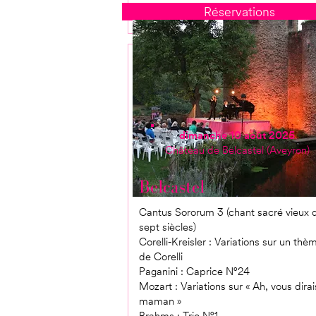
Réservations
dimanche 10 août 2025
Château de Belcastel (Aveyron)
Belcastel
Cantus Sororum 3 (chant sacré vieux 
sept siècles)
Corelli-Kreisler : Variations sur un thè
de Corelli
Paganini : Caprice N°24
Mozart : Variations sur « Ah, vous dirai
maman »
Brahms : Trio N°1