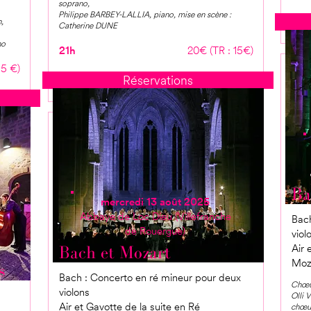
soprano,
Philippe BARBEY-LALLIA, piano, mise en scène :
,
Catherine DUNE
no
21h
20€ (TR : 15€)
15 €)
Réservations
Ba
mercredi 13 août 2025
Abbaye de Loc Dieu (Villefranche
Bach
de Rouergue)
viol
Air 
Bach et Mozart
Moz
s
Bach : Concerto en ré mineur pour deux
Chœur
violons
Olli 
Air et Gavotte de la suite en Ré
chœur