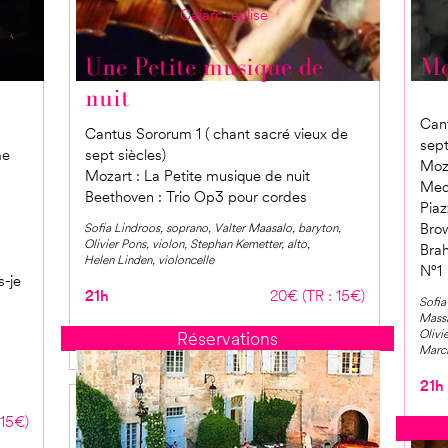
Cajarc, église
Une Petite musique de
Mo
nuit
Cant
Cantus Sororum 1 ( chant sacré vieux de
sept
me
sept siècles)
Moza
Mozart : La Petite musique de nuit
Med
Beethoven : Trio Op3 pour cordes
Piaz
Sofia Lindroos, soprano, Valter Maasalo, baryton,
Brow
Olivier Pons, violon, Stephan Kemetter, alto,
Brah
Helen Linden, violoncelle
N°1
s-je
21h
20€ (TR : 15€)
Sofia
Massa
Olivi
Réservations
March
21h
 15€)