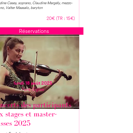
dine Casey, soprano, Claudine Margély, mezzo-
no, Valter Maasalo, baryton
20€ (TR : 15€)
Réservations
lundi 18 août 2025
Fons | Église
ncerts des participants
x stages et master-
asses 2025