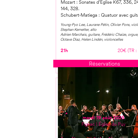
Mozart : Sonates d’Église K67, 336, 2
144, 328.
Schubert-Matiega : Quatuor avec guit
Young-Pyo Lee, Laurane Pétin, Olivier Pons, viol
Stephan Kemetter, alto
Adrien Marchais, guitare, Frédéric Chaize, orgue
Octave Diaz, Helen Lindén, violoncelles
21h
20€ (TR :
Réservations
mardi 19 août 2025
Figeac | Église du Puy