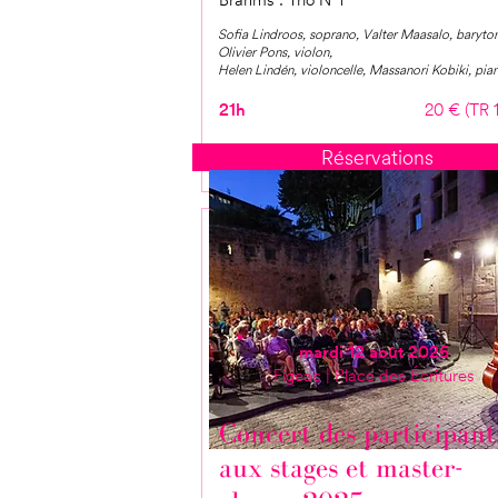
Sofia Lindroos, soprano, Valter Maasalo, baryton
Olivier Pons, violon,
Helen Lindén, violoncelle, Massanori Kobiki, pia
21h
20 € (TR 
Réservations
mardi 12 août 2025
Figeac | Place des Écritures
Concert des participant
aux stages et master-