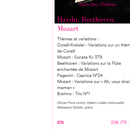
Saint Dau, Château
Haydn, Beethoven,
Mozart
Thèmes et variations :
Corelli-Kreisler : Variations sur un thè
de Corelli
Mozart : Sonate Kv 379
Beethoven : Variations sur la Flûte
enchantée de Mozart
Paganini : Caprice N°24
Mozart : Variations sur « Ah, vous dirai
maman »
Brahms : Trio N°1
Olivier Pons violon, Helen Lindén violoncelle
Massanori Kobiki, piano
21h
20€ (TR :