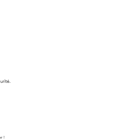
urité.
r !