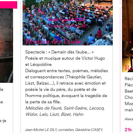
lundi 11 août 2025
Château de Béduer
Demain dès l'aube
Spectacle : « Demain dès l’aube... »
Poésie et musique autour de Victor Hugo
et Léopoldine
Ré
Dialoguant entre textes, poèmes, mélodies
et correspondances (Théophile Gautier,
Réc
Liszt, Balzac...), il retrace avec émotion et
Piè
de
poésie la vie du père, du poète et de
Beet
l'homme politique, évoquant la tragédie de
Chop
me
la perte de sa fille.
Moza
Mélodies de Fauré, Saint-Saëns, Lecocq,
mai
Widor, Lalo, Liszt, Bizet, Hahn
Alexa
s-je
21h
Jean-Michel LE DILY, comédien, Géraldine CASEY,