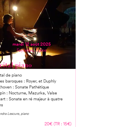
mardi 12 août 2025
Faycelles, Église
cital piano
ital de piano
ces baroques : Royer, et Duphly
hoven : Sonate Pathétique
in : Nocturne, Mazurka, Valse
rt : Sonate en ré majeur à quatre
ns
ndra Lescure, piano
20€ (TR : 15€)