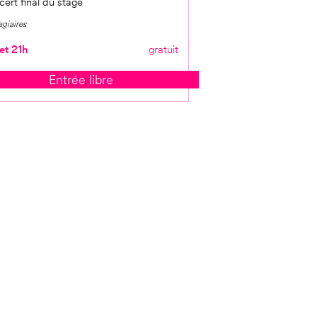
ert final du stage
agiaires
et 21h
gratuit
Entrée libre